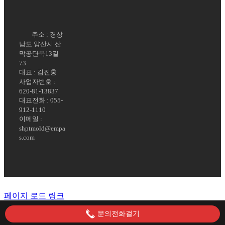
주소 : 경상
남도 양산시 산
막공단북13길
73
대표 : 김진홍
사업자번호 :
620-81-13837
대표전화 : 055-
912-1110
이메일 :
shptmold@empa
s.com
페이지 로드 링크
문의전화걸기