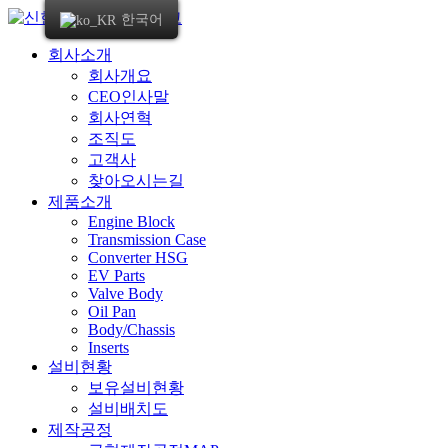
콘
한국어
텐
회사소개
츠
회사개요
로
CEO인사말
건
회사연혁
너
조직도
뛰
고객사
기
찾아오시는길
제품소개
Engine Block
Transmission Case
Converter HSG
EV Parts
Valve Body
Oil Pan
Body/Chassis
Inserts
설비현황
보유설비현황
설비배치도
제작공정