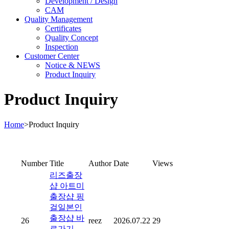
Development / Design
CAM
Quality Management
Certificates
Quality Concept
Inspection
Customer Center
Notice & NEWS
Product Inquiry
Product Inquiry
Home
>
Product Inquiry
Number
Title
Author
Date
Views
리즈출장
샵 아트미
출장샵 핑
걸일본인
출장샵 바
26
reez
2026.07.22
29
로가기