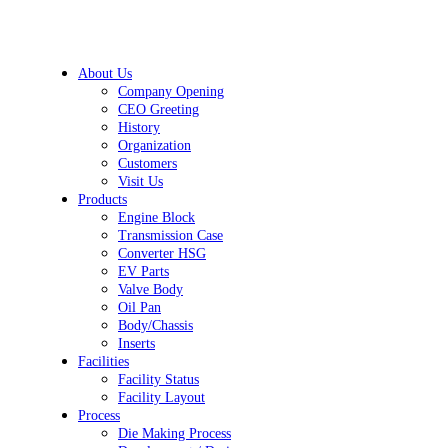
About Us
Company Opening
CEO Greeting
History
Organization
Customers
Visit Us
Products
Engine Block
Transmission Case
Converter HSG
EV Parts
Valve Body
Oil Pan
Body/Chassis
Inserts
Facilities
Facility Status
Facility Layout
Process
Die Making Process