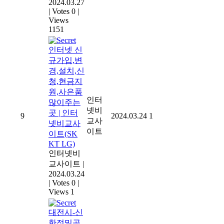
2024.03.27
|
Votes 0
|
Views
1151
인터넷 신
규가입,변
경,설치,신
청,현금지
원,사은품
인터
많이주는
넷비
곳 | 인터
9
2024.03.24
1
교사
넷비교사
이트
이트(SK
KT LG)
인터넷비
교사이트
|
2024.03.24
|
Votes 0
|
Views 1
대전시-신
한정밀공