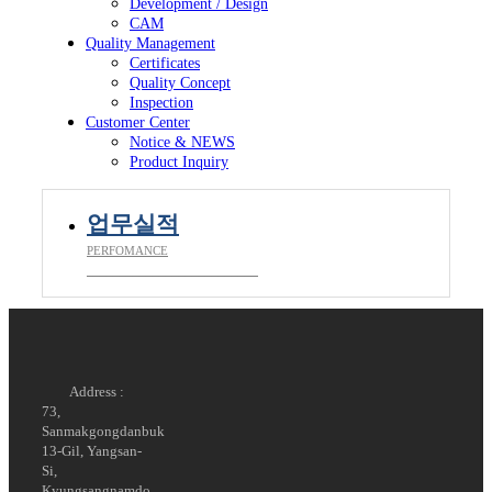
Development / Design
CAM
Quality Management
Certificates
Quality Concept
Inspection
Customer Center
Notice & NEWS
Product Inquiry
업무실적
PERFOMANCE
__________________________
Address :
73,
Sanmakgongdanbuk
13-Gil, Yangsan-
Si,
Kyungsangnamdo,